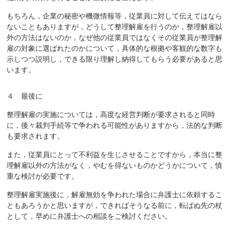
もちろん，企業の秘密や機微情報等，従業員に対して伝えてはなら
ないこともありますが，どうして整理解雇を行うのか，整理解雇以
外の方法はないのか，なぜ他の従業員ではなくその従業員が整理解
雇の対象に選ばれたのかについて，具体的な根拠や客観的な数字も
示しつつ説明し，できる限り理解し納得してもらう必要があると思
います。
４ 最後に
整理解雇の実施については，高度な経営判断が要求されると同時
に，後々裁判手続等で争われる可能性がありますから，法的な判断
も要求されます。
また，従業員にとって不利益を生じさせることですから，本当に整
理解雇以外の方法がなく，やむを得ないものかどうかについて，慎
重な検討が必要です。
整理解雇実施後に，解雇無効を争われた場合に弁護士に依頼するこ
ともあろうかと思いますが，できればそうなる前に，転ばぬ先の杖
として，早めに弁護士への相談をご検討ください。