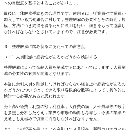
への貢献度を基準とすることがあります。
最後に，④解雇手続きの合理性です。使用者は，従業員や従業員が
加入している労働組合に対して，整理解雇の必要性とその時期，規
模，方法につき納得を得るために説明を行い，誠意をもって協議し
なければならないとされていますので，注意が必要です。
３ 整理解雇に踏み切るにあたっての留意点
（１）人員削減の必要性があるかどうかを検討する
整理解雇によって余剰人員を削減するにあたっては，まず，人員削
減の必要性の有無が問題となります。
本当に余剰人員を削減しなければならない経営上の必要性があるの
かどうかについては，できる限り客観的な数字によって，具体的に
検討する必要があると思われます。
売上高や経費，利益の額，利益率，人件費の額，人件費率等の数字
を参照し分析したうえ，業界や市場の動向も考慮し，今後の業績の
見通しも見極めて慎重に判断しなければなりません。
また，この記事を書いている令和３年９月現在，新型コロナウィル