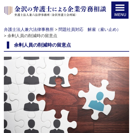
弁護士法人兼六法律事務所
>
問題社員対応 解雇（雇い止め）
>
余剰人員の削減時の留意点
余剰人員の削減時の留意点