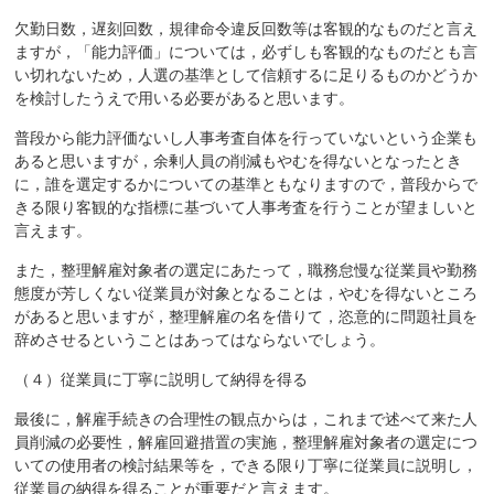
欠勤日数，遅刻回数，規律命令違反回数等は客観的なものだと言え
ますが，「能力評価」については，必ずしも客観的なものだとも言
い切れないため，人選の基準として信頼するに足りるものかどうか
を検討したうえで用いる必要があると思います。
普段から能力評価ないし人事考査自体を行っていないという企業も
あると思いますが，余剰人員の削減もやむを得ないとなったとき
に，誰を選定するかについての基準ともなりますので，普段からで
きる限り客観的な指標に基づいて人事考査を行うことが望ましいと
言えます。
また，整理解雇対象者の選定にあたって，職務怠慢な従業員や勤務
態度が芳しくない従業員が対象となることは，やむを得ないところ
があると思いますが，整理解雇の名を借りて，恣意的に問題社員を
辞めさせるということはあってはならないでしょう。
（４）従業員に丁寧に説明して納得を得る
最後に，解雇手続きの合理性の観点からは，これまで述べて来た人
員削減の必要性，解雇回避措置の実施，整理解雇対象者の選定につ
いての使用者の検討結果等を，できる限り丁寧に従業員に説明し，
従業員の納得を得ることが重要だと言えます。