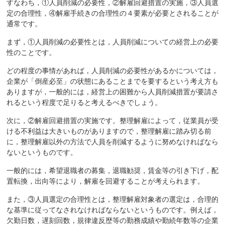
すなわち，①人員削減の必要性，②解雇回避措置の実施，③人員選
定の合理性，④解雇手続きの合理性の４要素が必要とされることが
通常です。
まず，①人員削減の必要性とは，人員削減についての経営上の必要
性のことです。
どの程度の事情があれば，人員削減の必要性があるかについては，
企業が「倒産必至」の状態にあることまでを要するという考え方も
ありますが，一般的には，経営上の困難から人員削減措置が要請さ
れるという程度で足りると考えるべきでしょう。
次に，②解雇回避措置の実施です。整理解雇によって，従業員が受
ける不利益は大きいものがありますので，整理解雇に踏み切る前
に，整理解雇以外の方法で人員を削減するように努めなければなら
ないというものです。
一般的には，希望退職者の募集，退職勧奨，賃金等の引き下げ，配
置転換，出向等により，解雇を回避することが考えられます。
また，③人員選定の合理性とは，整理解雇対象者の選定は，合理的
な基準に従ってなされなければならないというものです。例えば，
欠勤日数，遅刻回数，規律違反歴等の勤務成績や勤続年数等の企業